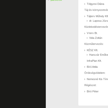
Tölgyesi Diána
Táj-és környezetvé
Tájterv Műhely Kft
dr. Laposa Józs
Közlekedéstervezés
V-terv Bt.
Vida Zoltán
Közműtervezés:
KÉSZ Kft.
Hanczár Emőke
InfraPlan Kft.
Bíró Attila
Örökségvédelem:
Nemesné Kis Tím
Régészet:
Bíró Péter