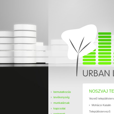
NOSZVAJ T
bemutatkozás
tevékenység
Vezető településter
munkatársak
Mohácsi Katalin
kapcsolat
Településtervező:
partnerek