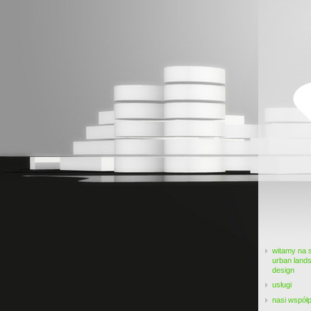
witamy na s
urban land
design
usługi
nasi współ