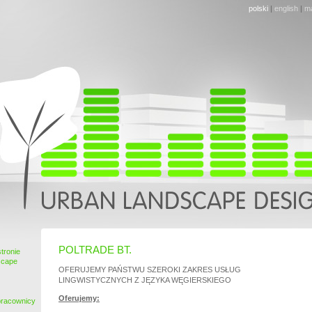
polski
|
english
|
m
POLTRADE BT.
tronie
scape
OFERUJEMY PAŃSTWU SZEROKI ZAKRES USŁUG
LINGWISTYCZNYCH Z JĘZYKA WĘGIERSKIEGO
Oferujemy:
pracownicy