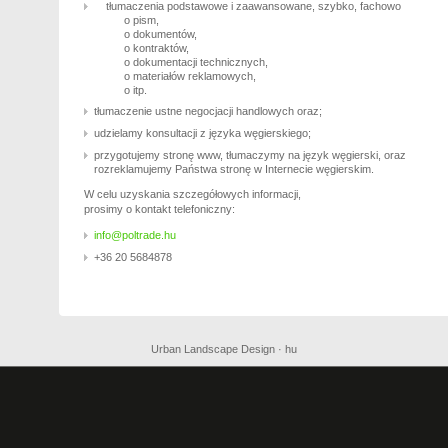
tłumaczenia podstawowe i zaawansowane, szybko, fachowo
o pism,
o dokumentów,
o kontraktów,
o dokumentacji technicznych,
o materiałów reklamowych,
o itp.
tłumaczenie ustne negocjacji handlowych oraz;
udzielamy konsultacji z języka węgierskiego;
przygotujemy stronę www, tłumaczymy na język węgierski, oraz
rozreklamujemy Państwa stronę w Internecie węgierskim.
W celu uzyskania szczegółowych informacji,
prosimy o kontakt telefoniczny:
info@poltrade.hu
+36 20 5684878
Urban Landscape Design · hu